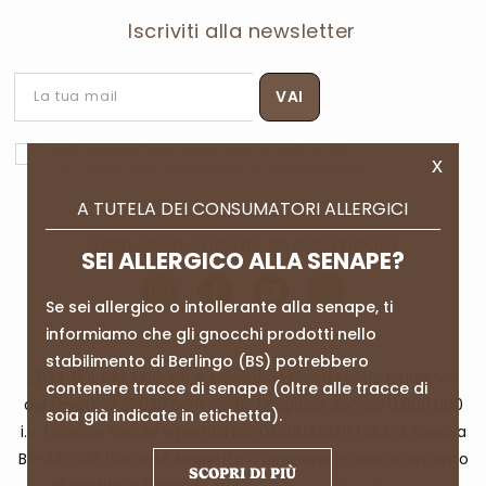
Iscriviti alla newsletter
I dati personali saranno trattati in conformità
x
Con l’informativa presente nella sezione
privacy
A TUTELA DEI CONSUMATORI ALLERGICI
Seguici sui nostri social media
SEI ALLERGICO ALLA SENAPE?
Se sei allergico o intollerante alla senape, ti
informiamo che gli gnocchi prodotti nello
stabilimento di Berlingo (BS) potrebbero
2024 © IL PASTAIO S.P.A. con Socio Unico | sede legale via
contenere tracce di senape (oltre alle tracce di
del Lavoro, 3 25030 Berlingo BS | capitale sociale 3.000.000
soia già indicate in etichetta).
i.v. | codice fiscale e partita IVA 03194140178 | REA di Brescia
BS-339985 | Società soggetta a direzione e coordinamento
SCOPRI DI PIÙ
di Pastificio Riverside srl |
|